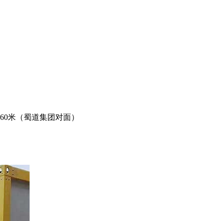
60米（蜀道集团对面）