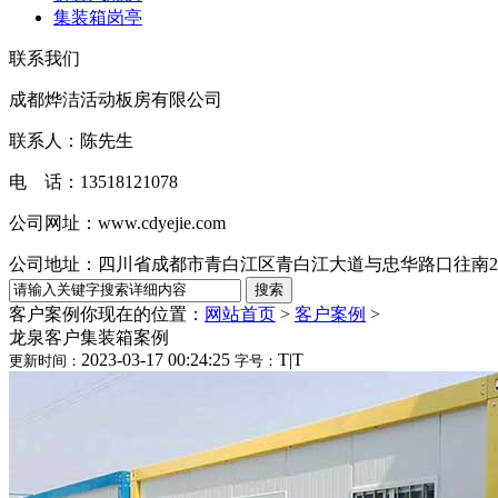
集装箱岗亭
联系我们
成都烨洁活动板房有限公司
联系人：陈先生
电 话：13518121078
公司网址：www.cdyejie.com
公司地址：四川省成都市青白江区青白江大道与忠华路口往南2
客户案例
你现在的位置：
网站首页
>
客户案例
>
龙泉客户集装箱案例
2023-03-17 00:24:25
T
|
T
更新时间：
字号：