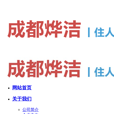
网站首页
关于我们
公司简介