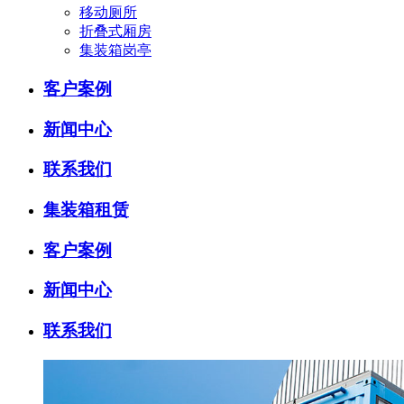
移动厕所
折叠式厢房
集装箱岗亭
客户案例
新闻中心
联系我们
集装箱租赁
客户案例
新闻中心
联系我们