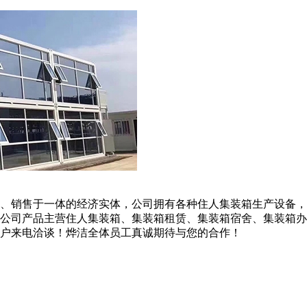
、销售于一体的经济实体，公司拥有各种住人集装箱生产设备，公司
公司产品主营住人集装箱、集装箱租赁、集装箱宿舍、集装箱办
户来电洽谈！烨洁全体员工真诚期待与您的合作！