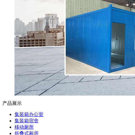
产品展示
集装箱办公室
集装箱宿舍
移动厕所
折叠式厢房