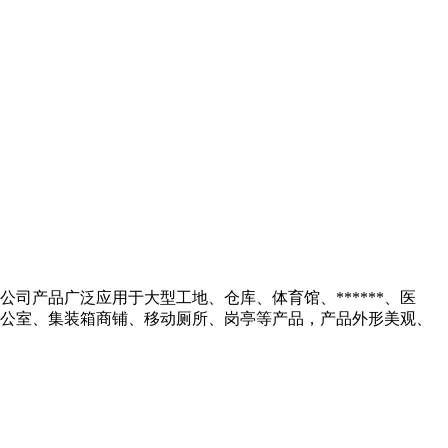
产品广泛应用于大型工地、仓库、体育馆、******、医
公室、集装箱商铺、移动厕所、岗亭等产品，产品外形美观、