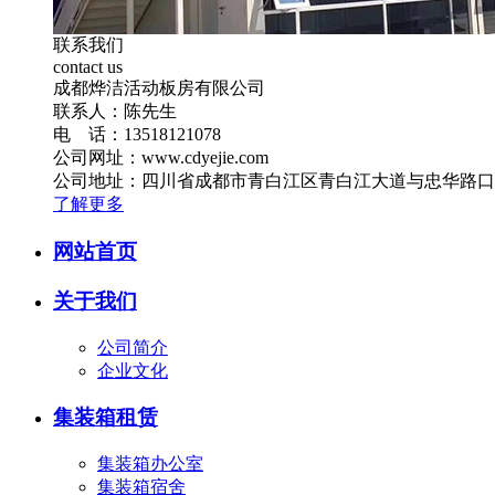
联系我们
contact us
成都烨洁活动板房有限公司
联系人：陈先生
电 话：13518121078
公司网址：www.cdyejie.com
公司地址：四川省成都市青白江区青白江大道与忠华路口往
了解更多
网站首页
关于我们
公司简介
企业文化
集装箱租赁
集装箱办公室
集装箱宿舍