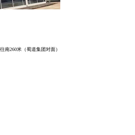
南260米（蜀道集团对面）